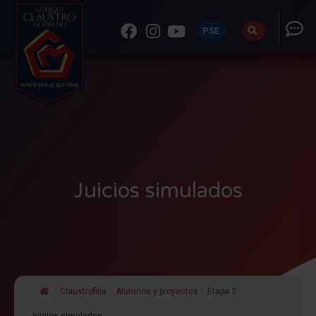
PSE
Juicios simulados
/
Claustrofilia
/
Alumnos y proyectos
/
Etapa 3
/
Juicios simulados