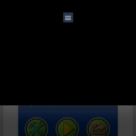
Talentos 2021
Simón Álvarez García Simón ingresó al
Claustro en Tercero en el 2018. Hace
parte del equipo de bolo del club Ecopetrol
y representa a la Liga de bolo Bogotá en
diciembre 19, 2021