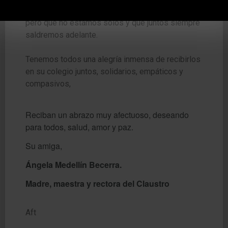
que seguramente vendrán momentos difíciles,
pero que no estamos
solos y que juntos siempre
saldremos adelante.
Tenemos todos una alegría inmensa de recibirlos
en su colegio juntos, solidarios, empáticos y
compasivos,
Reciban un abrazo muy afectuoso, deseando
para todos, salud, amor y paz.
Su amiga,
Ángela Medellín Becerra.
Madre, maestra y rectora del Claustro
Aft