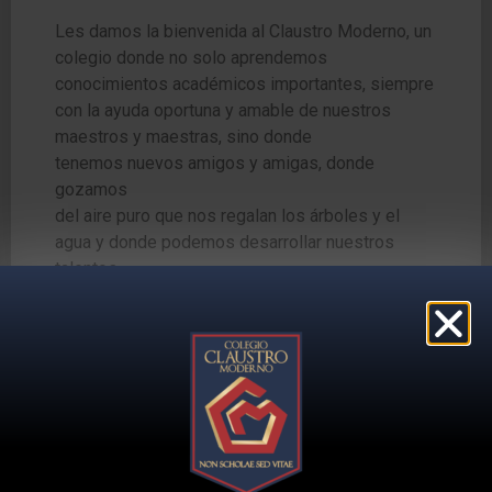
Les damos la bienvenida al Claustro Moderno, un
colegio donde no solo
aprendemos
conocimientos académicos importantes, siempre
con la ayuda
oportuna y amable de nuestros
maestros y maestras, sino donde
tenemos
nuevos amigos y amigas, donde
gozamos
del aire puro que nos regalan los
árboles y el
agua y donde podemos desarrollar nuestros
talentos.
Iniciamos cada año con una mirada diferente
hacia un planeta
precioso que no nos pertenece y
que debemos cuidar con mucho amor, así
como
nos debemos cuidar los unos a los otros.
Saludemos la montaña, como se saluda
a la
buena maestra que nos ha enseñado el valor de
la diversidad y el respeto hacia
ella. Recibamos