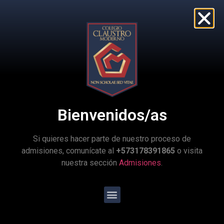
14 rutas que cubren un amplio porcentaje de la
ciudad de Bogotá. Sin embargo, el Claustro
procura que las rutas no demoren más de una
hora en sus recorridos, lo que presupone que
sectores de la ciudad alejados hacia centro, el
sur y el occidente de Bogotá no están incluidos
en las rutas. De las 14 rutas, 8 son contratadas
con la empresa Territorio Colombia y 6 se
realizan con buses propios. Todos los
alumnos/as van sentados en ellas y cada uno de
Bienvenidos/as
los buses cumple estrictamente todas las normas
de seguridad y bioseguridad del transporte
Si quieres hacer parte de nuestro proceso de
escolar.
admisiones, comunícate al
+573178391865
o visita
nuestra sección
Admisiones
.
El servicio de transporte se autoriza por medio
de un contrato anual de prestación del servicio
que se firma en el momento de la matrícula.
El artículo 69 del Manual de Convivencia