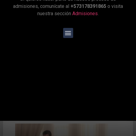
admisiones, comunícate al
+573178391865
o visita
Estamos satisfechos por el camino
nuestra sección
Admisiones
.
recorrido, y al mismo tiempo, convencidos
de la necesidad de hacer los ajustes y las
modificaciones que sean necesarias para
mantener y elevar el nivel de nuestro
programa. La presentación de los exámenes
internacionales de la Universidad de
Cambridge, constituyen el espejo a través
del cual el Claustro puede definir y
concretar, paso a paso, la conexión de sus
alumnos/as con mundo angloparlante a
través de su programa de Inglés como
Segunda Lengua.
Universidad del Rosario