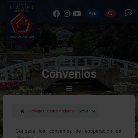
PSE
Convenios
/
Colegio Claustro Moderno
/
Convenios
Conozca los convenios de cooperación del