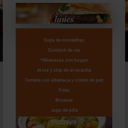
lunes
Sopa de moneditas
Golulash de res
*Milanesas con hogao
Arroz y chip de arracacha
Tomate con albahaca y cruton de pan
Fruta
Brownie
Jugo de piña
martes