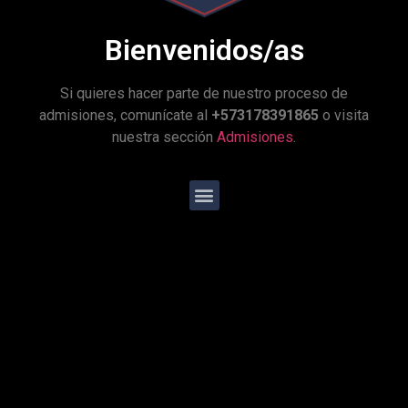
Deditos de pescado o pollo a la plancha
Bienvenidos/as
Arroz tricolor
Esquites, mix de lechugas y crocantes de
Si quieres hacer parte de nuestro proceso de
cebolla
admisiones, comunícate al
+573178391865
o visita
nuestra sección
Admisiones
.
Mandarina
Galleta con chip de chocolate
Jugo de mandarina
viernes
Festivo