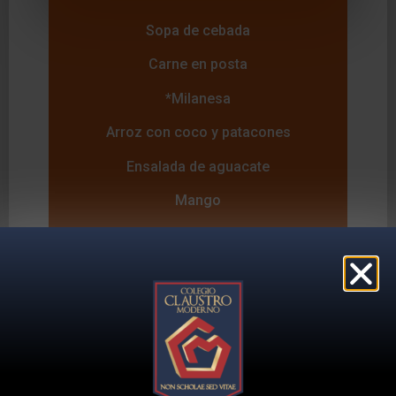
Sopa de cebada
Carne en posta
*Milanesa
Arroz con coco y patacones
Ensalada de aguacate
Mango
Arequipe
Jugo de piña
jueves
Crema de ahuyama