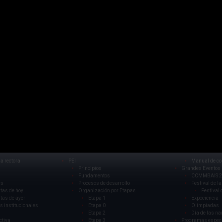
a rectora
PEI
Manual de co
Principios
Grandes Eventos
Fundamentos
CCMMBAIS 2
es
Procesos de desarrollo
Festival de la
tas de hoy
Organización por Etapas
Festival 
tas de ayer
Etapa 1
Expociencia
s institucionales
Etapa 0
Olimpiadas
Etapa 2
Día de las na
ctiva
Etapa 3
Programas espec