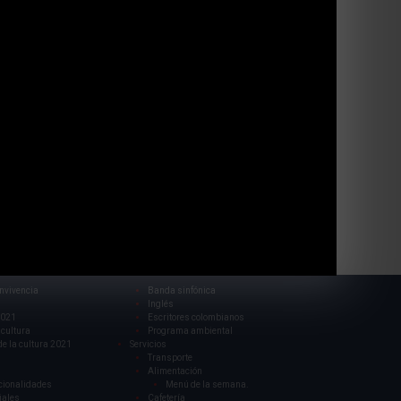
nvivencia
Banda sinfónica
Inglés
021
Escritores colombianos
 cultura
Programa ambiental
de la cultura 2021
Servicios
Transporte
Alimentación
cionalidades
Menú de la semana.
iales
Cafetería