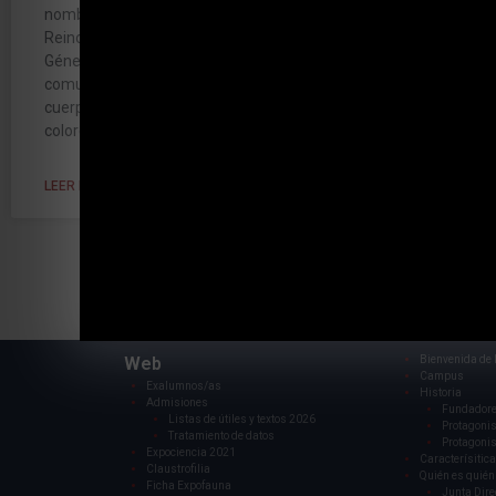
nombres comunes: xxxxxx Taxonomía
Reino: Filum: Clase: Orden: Familia:
Género: Especie: Otros nombre
comunes: Descripción Clase, medidas,
cuerpo (plimaje, pelaje, escamas,
colores,cómo es el macho,
LEER MÁS »
Web
Bienvenida de l
Campus
Exalumnos/as
Historia
Admisiones
Fundador
Listas de útiles y textos 2026
Protagonis
Tratamiento de datos
Protagonis
Expociencia 2021
Caracterísitica
Claustrofilia
Quién es quién
Ficha Expofauna
Junta Dire