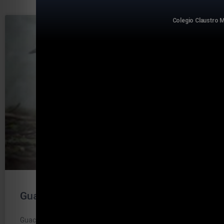
Colegio Claustro
AVES
Guaco común
Guaco común Nombre científico Otros