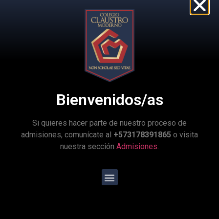
Programas especiales
Servicios
« Todos los Eventos
Este evento ha pasado.
Bienvenidos/as
Día de las Nacionalidades
Si quieres hacer parte de nuestro proceso de
agosto 6, 2024 @ 8:00 am
-
2:00 pm
admisiones, comunícate al
+573178391865
o visita
nuestra sección
Admisiones
.
Día de las Nacionalidades 2024.
Invitación a todas las familias del Claustro.
Salida temprano: 2:00 p.m.