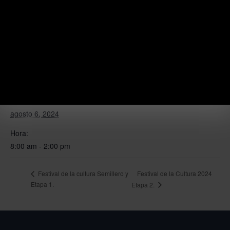
Añadir al calendario
DETALLES
Fecha:
agosto 6, 2024
Hora:
8:00 am - 2:00 pm
Festival de la Cultura 2024
Festival de la cultura Semillero y
Etapa 1.
Etapa 2.