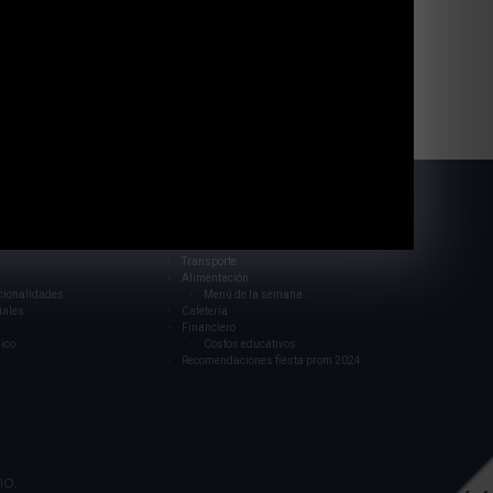
:00 pm
Jornada pedagógica
nvivencia
Banda sinfónica
Inglés
021
Escritores colombianos
 cultura
Programa ambiental
de la cultura 2021
Servicios
Transporte
Alimentación
cionalidades
Menú de la semana.
iales
Cafetería
Financiero
ico
Costos educativos
Recomendaciones fiesta prom 2024
no.