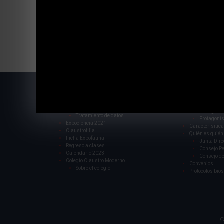
Expociencia 2024 Semillero y 
Web
Bienvenida de l
Campus
Exalumnos/as
Historia
Admisiones
Fundador
Listas de útiles y textos 2026
Protagonis
Tratamiento de datos
Protagonis
Expociencia 2021
Caracterísitica
Claustrofilia
Quién es quién
Ficha Expofauna
Junta Dire
Regreso a clases
Consejo P
Calendario 2023
Consejo de
Colegio Claustro Moderno
Convenios
Sobre el colegio
Protocolos bio
To