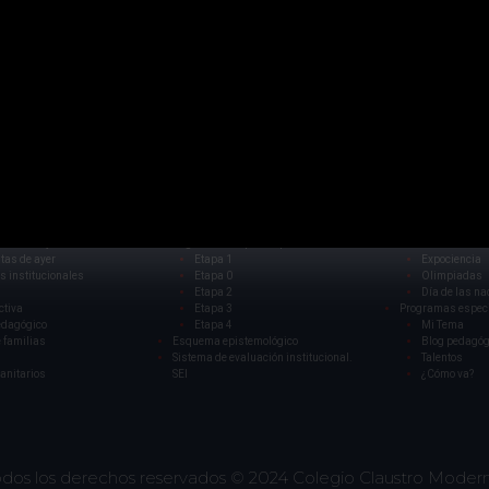
8:00 am - 2
etapas 1 y 2.
a rectora
PEI
Manual de co
Principios
Grandes Eventos
Fundamentos
CCMMBAIS 2
es
Procesos de desarrollo
Festival de la
tas de hoy
Organización por Etapas
Festival 
tas de ayer
Etapa 1
Expociencia
s institucionales
Etapa 0
Olimpiadas
Etapa 2
Día de las na
ctiva
Etapa 3
Programas espec
edagógico
Etapa 4
Mi Tema
 familias
Esquema epistemológico
Blog pedagóg
Sistema de evaluación institucional.
Talentos
sanitarios
SEI
¿Cómo va?
dos los derechos reservados © 2024
Colegio Claustro Moder