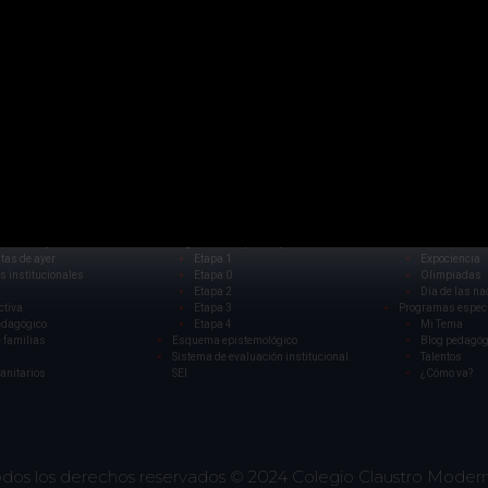
8:00 am - 12:30 pm
aciones
Expoci
a rectora
PEI
Manual de co
Principios
Grandes Eventos
Fundamentos
CCMMBAIS 2
es
Procesos de desarrollo
Festival de la
tas de hoy
Organización por Etapas
Festival 
tas de ayer
Etapa 1
Expociencia
s institucionales
Etapa 0
Olimpiadas
Etapa 2
Día de las na
ctiva
Etapa 3
Programas espec
edagógico
Etapa 4
Mi Tema
 familias
Esquema epistemológico
Blog pedagóg
Sistema de evaluación institucional.
Talentos
sanitarios
SEI
¿Cómo va?
dos los derechos reservados © 2024
Colegio Claustro Moder