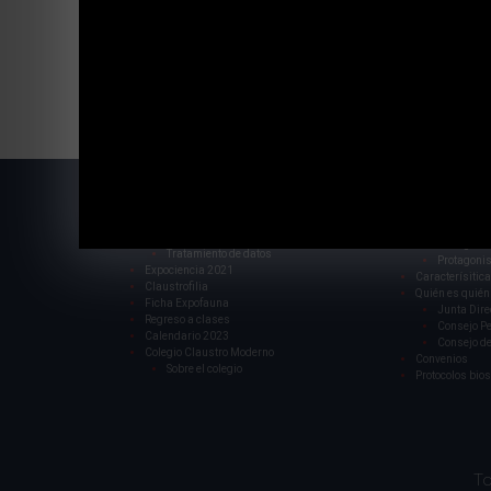
Primera comuniones y confirm
Web
Bienvenida de l
Campus
Exalumnos/as
Historia
Admisiones
Fundador
Listas de útiles y textos 2026
Protagonis
Tratamiento de datos
Protagonis
Expociencia 2021
Caracterísitica
Claustrofilia
Quién es quién
Ficha Expofauna
Junta Dire
Regreso a clases
Consejo P
Calendario 2023
Consejo de
Colegio Claustro Moderno
Convenios
Sobre el colegio
Protocolos bio
To