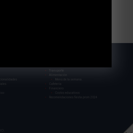
encia 2024 Semillero y etapas 1 y 2.
nvivencia
Banda sinfónica
Inglés
021
Escritores colombianos
 cultura
Programa ambiental
de la cultura 2021
Servicios
Transporte
Alimentación
cionalidades
Menú de la semana.
iales
Cafetería
Financiero
ico
Costos educativos
Recomendaciones fiesta prom 2024
no.