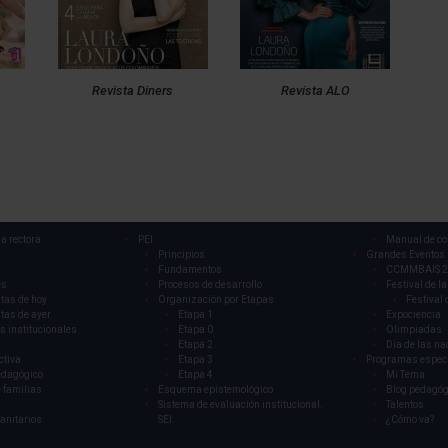
Revista Diners
Revista ALO
a rectora
PEI
Manual de co
Principios
Grandes Eventos
Fundamentos
CCMMBAIS 2
es
Procesos de desarrollo
Festival de la
tas de hoy
Organización por Etapas
Festival 
tas de ayer
Etapa 1
Expociencia
s institucionales
Etapa 0
Olimpiadas
Etapa 2
Día de las na
ctiva
Etapa 3
Programas espec
edagógico
Etapa 4
Mi Tema
 familias
Esquema epistemológico
Blog pedagóg
Sistema de evaluación institucional.
Talentos
sanitarios
SEI
¿Cómo va?