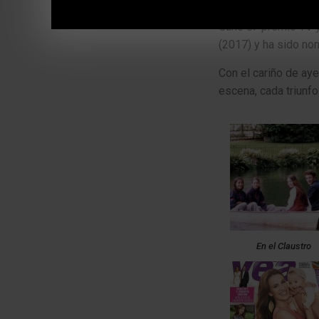
Ganó el premio TV y
(2017) y ha sido no
Con el cariño de ay
escena, cada triunfo
En el Claustro