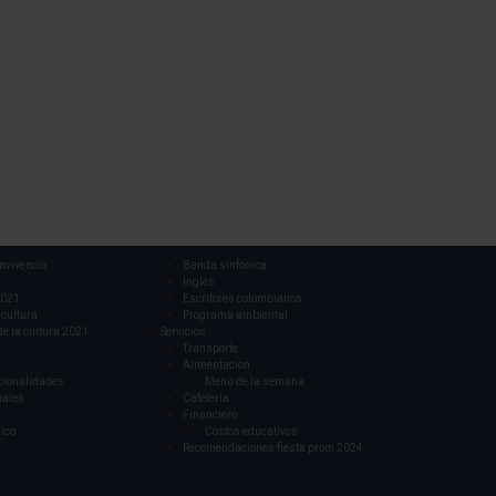
nvivencia
Banda sinfónica
Inglés
021
Escritores colombianos
 cultura
Programa ambiental
de la cultura 2021
Servicios
Transporte
Alimentación
cionalidades
Menú de la semana.
iales
Cafetería
Financiero
ico
Costos educativos
Recomendaciones fiesta prom 2024