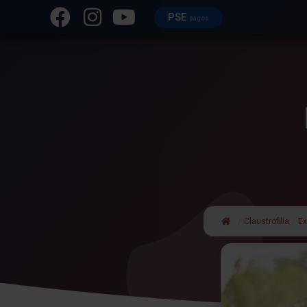
PSE
pagos
/
Claustrofilia
/
E