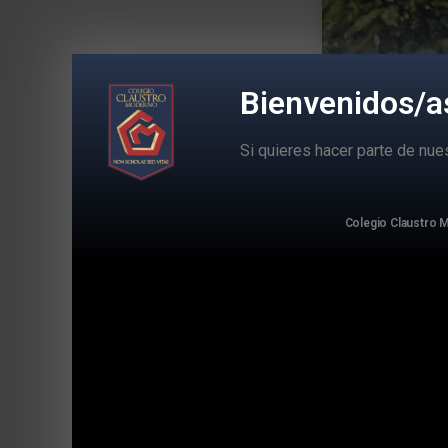
Bienvenidos/a
Si quieres hacer parte de nu
Colegio Claustro
Laura Londoño Tapia,
ciudad de Medellín,
Desde los primeros
amabilidad. Y tambi
ello) supo combinar
danzas, teatro y mú