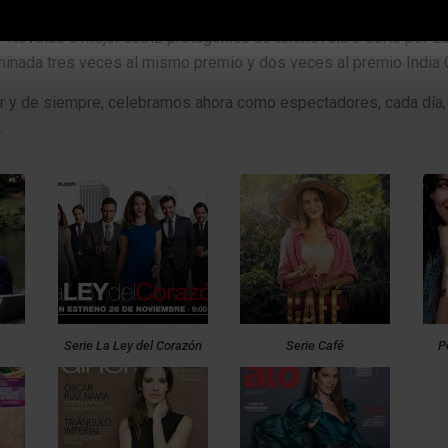
 Novelas a mejor actriz protagónica de telenovela o serie por L
minada tres veces al mismo premio y dos veces al premio India 
er y de siempre, celebramos ahora como espectadores, cada día, 
.
Serie La Ley del Corazón
Serie Café
P