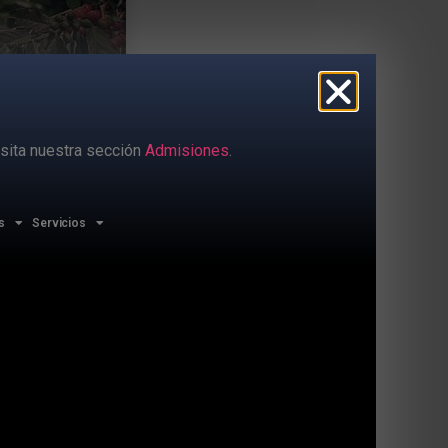
sita nuestra sección
Admisiones
.
s
Servicios
ctavo en 2002 de la
u carisma y
(o precisamente por
pecialmente en