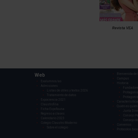
Revista VEA
Web
Bienvenida de l
Campus
Exalumnos/as
Historia
Admisiones
Fundador
Listas de útiles y textos 2026
Protagonis
Tratamiento de datos
Protagonis
Expociencia 2021
Caracterísitica
Claustrofilia
Quién es quién
Ficha Expofauna
Junta Dire
Regreso a clases
Consejo P
Calendario 2023
Consejo de
Colegio Claustro Moderno
Convenios
Sobre el colegio
Protocolos bio