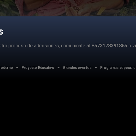
s
estro proceso de admisiones, comunícate al
+573178391865
o vi
 Moderno
Proyecto Educativo
Grandes eventos
Programas especiale
 bachiller de la promoción de 2005, llegó al Claustro al grado o
 con su hermano Daniel.
 días empezó a destacarse por su temperamento extrovertido, s
én por su alto desempeño académico, que sin ser una obsesión 
 con un permanente protagonismo en actividades culturales, es
sica.