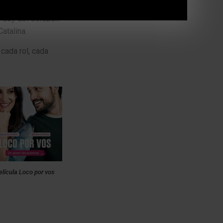
a Ley del Corazón
Catalina.
cada rol, cada
elícula Loco por vos