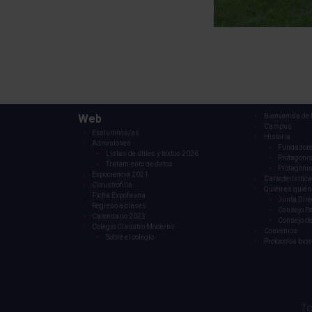
Web
Bienvenida de l
Campus
Exalumnos/as
Historia
Admisiones
Fundador
Listas de útiles y textos 2026
Protagonis
Tratamiento de datos
Protagonis
Expociencia 2021
Caracterísitica
Claustrofilia
Quién es quién
Ficha Expofauna
Junta Dire
Regreso a clases
Consejo P
Calendario 2023
Consejo de
Colegio Claustro Moderno
Convenios
Sobre el colegio
Protocolos bio
To