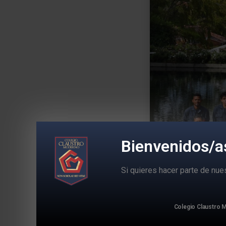
Bienvenidos/a
Si quieres hacer parte de nu
Colegio Claustro
Cuando la pandemia 