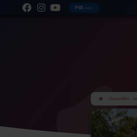
PSE
pagos
/
Claustrofilia
/
Se