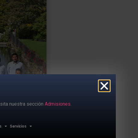
sita nuestra sección
Admisiones
.
s
Servicios
jo el rigor del