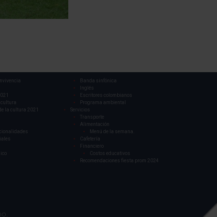
nvivencia
Banda sinfónica
Inglés
021
Escritores colombianos
 cultura
Programa ambiental
de la cultura 2021
Servicios
Transporte
Alimentación
cionalidades
Menú de la semana.
iales
Cafetería
Financiero
ico
Costos educativos
Recomendaciones fiesta prom 2024
no.