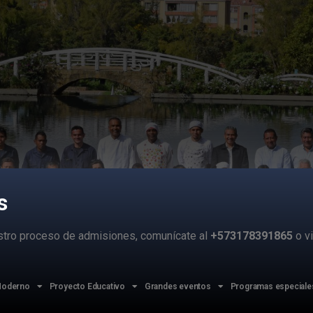
s
estro proceso de admisiones, comunícate al
+573178391865
o vi
 Moderno
Proyecto Educativo
Grandes eventos
Programas especiale
empezó a mostrar su cara más dura, aislándonos en las casas ba