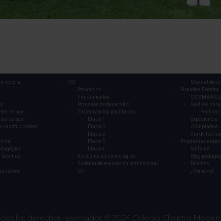
a rectora
PEI
Manual de co
Principios
Grandes Eventos
Fundamentos
CCMMBAIS 2
es
Procesos de desarrollo
Festival de la
tas de hoy
Organización por Etapas
Festival 
tas de ayer
Etapa 1
Expociencia
s institucionales
Etapa 0
Olimpiadas
Etapa 2
Día de las na
ctiva
Etapa 3
Programas espec
edagógico
Etapa 4
Mi Tema
 familias
Esquema epistemológico
Blog pedagóg
Sistema de evaluación institucional.
Talentos
sanitarios
SEI
¿Cómo va?
dos los derechos reservados © 2024
Colegio Claustro Moder